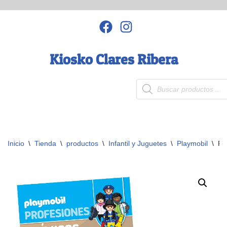
Saltar
al
contenido
Kiosko Clares Ribera
Inicio
\
Tienda
\
productos
\
Infantil y Juguetes
\
Playmobil
\
Pl