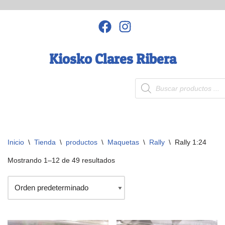
Saltar
al
contenido
Kiosko Clares Ribera
Inicio
\
Tienda
\
productos
\
Maquetas
\
Rally
\
Rally 1:24
Mostrando 1–12 de 49 resultados