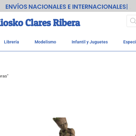
ENVÍOS
NACIONALES E INTERNACIONALES
.
iosko Clares Ribera
Librería
Modelismo
Infantil y Juguetes
Especi
uras”