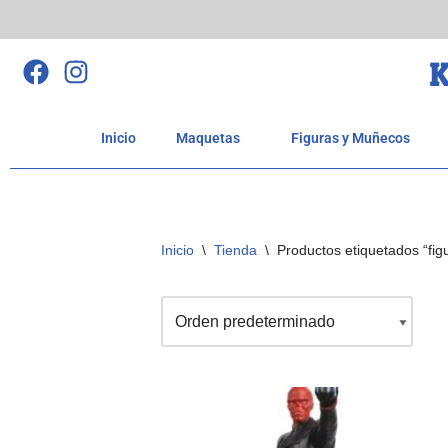
Saltar
K
al
contenido
Inicio
Maquetas
Figuras y Muñecos
Inicio
\
Tienda
\
Productos etiquetados “fig