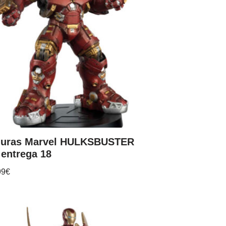
guras Marvel HULKSBUSTER
 entrega 18
99
€