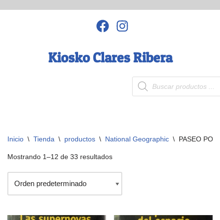
Saltar
al
contenido
Kiosko Clares Ribera
Inicio
\
Tienda
\
productos
\
National Geographic
\
PASEO POR
Mostrando 1–12 de 33 resultados