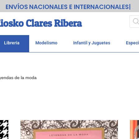
ENVÍOS
.
iosko Clares Ribera
Librería
Modelismo
Infantil y Juguetes
Especi
yendas de la moda