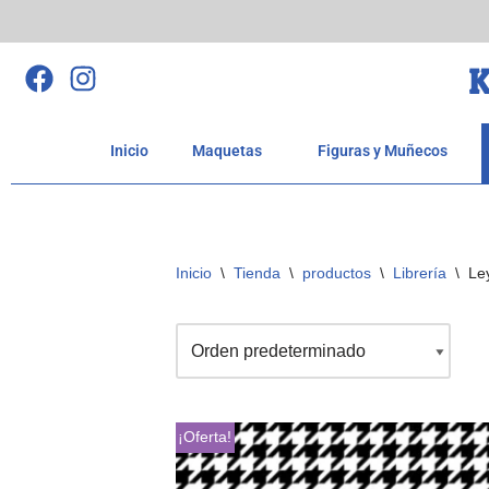
Saltar
K
al
contenido
Inicio
Maquetas
Figuras y Muñecos
Inicio
\
Tienda
\
productos
\
Librería
\
Le
¡Oferta!