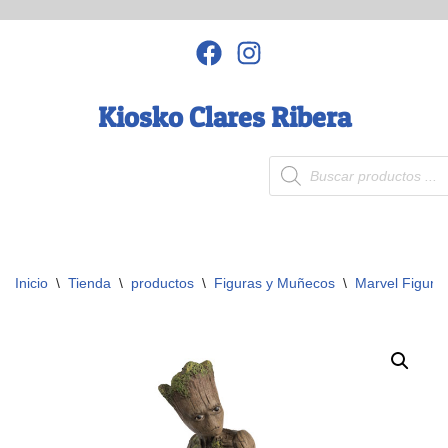
Saltar
al
contenido
Kiosko Clares Ribera
Inicio
\
Tienda
\
productos
\
Figuras y Muñecos
\
Marvel Figura