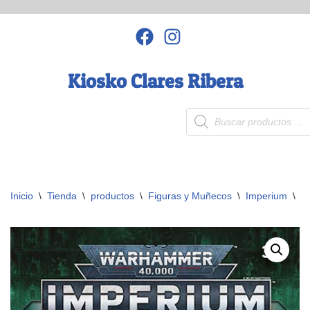
Saltar
al
contenido
Kiosko Clares Ribera
Inicio
\
Tienda
\
productos
\
Figuras y Muñecos
\
Imperium
\
W