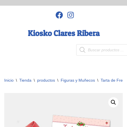
Saltar
al
contenido
Kiosko Clares Ribera
Inicio
\
Tienda
\
productos
\
Figuras y Muñecos
\
Tarta de Fresa