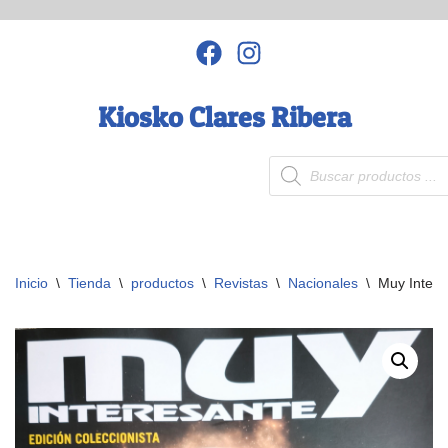
Saltar
al
contenido
Kiosko Clares Ribera
Inicio
\
Tienda
\
productos
\
Revistas
\
Nacionales
\
Muy Intere