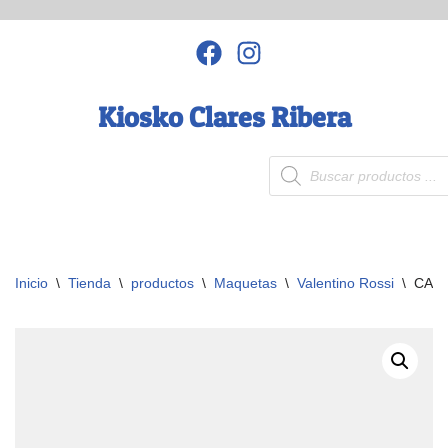
Saltar
al
contenido
Kiosko Clares Ribera
Inicio
\
Tienda
\
productos
\
Maquetas
\
Valentino Rossi
\
CASC