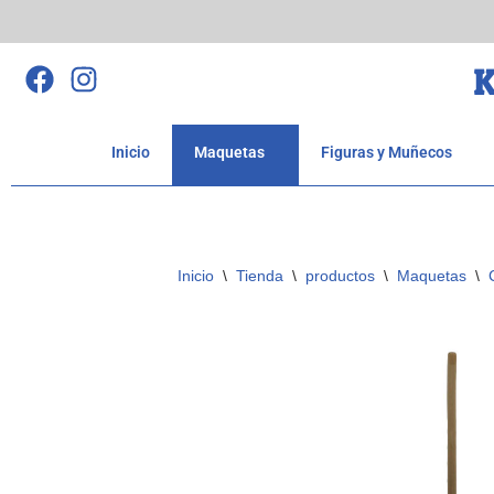
Saltar
K
al
contenido
Inicio
Maquetas
Figuras y Muñecos
Inicio
\
Tienda
\
productos
\
Maquetas
\