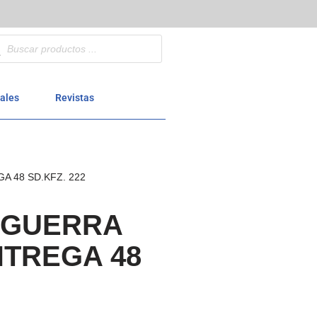
ales
Revistas
 48 SD.KFZ. 222
 GUERRA
NTREGA 48