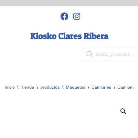
Saltar
al
contenido
Kiosko Clares Ribera
Inicio
\
Tienda
\
productos
\
Maquetas
\
Camiones
\
Camiones 