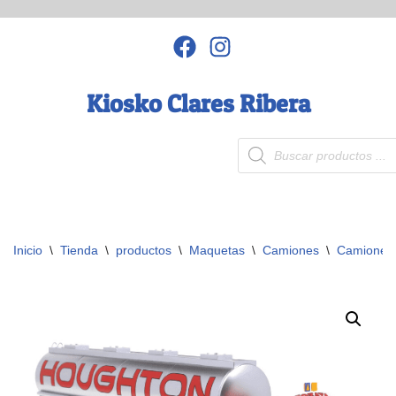
Saltar
al
contenido
Kiosko Clares Ribera
Inicio
\
Tienda
\
productos
\
Maquetas
\
Camiones
\
Camiones 