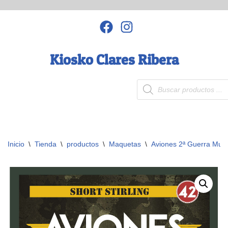
Saltar
al
contenido
Kiosko Clares Ribera
Inicio
\
Tienda
\
productos
\
Maquetas
\
Aviones 2ª Guerra Mund