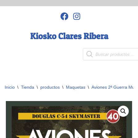
Saltar
al
contenido
Kiosko Clares Ribera
Inicio
\
Tienda
\
productos
\
Maquetas
\
Aviones 2ª Guerra Mund