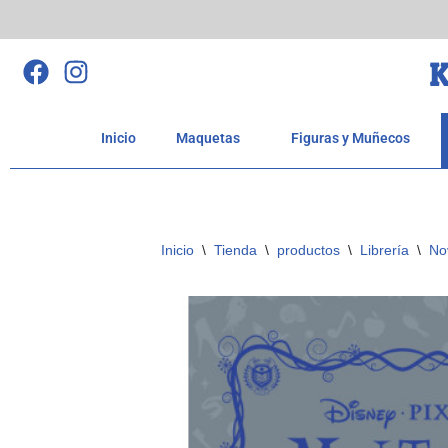
Saltar
K
al
contenido
Inicio
Maquetas
Figuras y Muñecos
Inicio
\
Tienda
\
productos
\
Librería
\
No