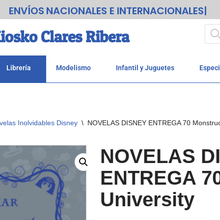
ENVÍOS
NACIONALES E INTERNA
.
iosko Clares Ribera
Librería
Modelismo
Infantil y Juguetes
Especi
velas Inolvidables Disney
\
NOVELAS DISNEY ENTREGA 70 Monstruos
NOVELAS D
ENTREGA 70
University