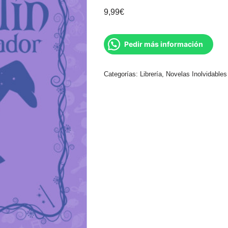
9,99
€
Pedir más información
Categorías:
Librería
,
Novelas Inolvidables