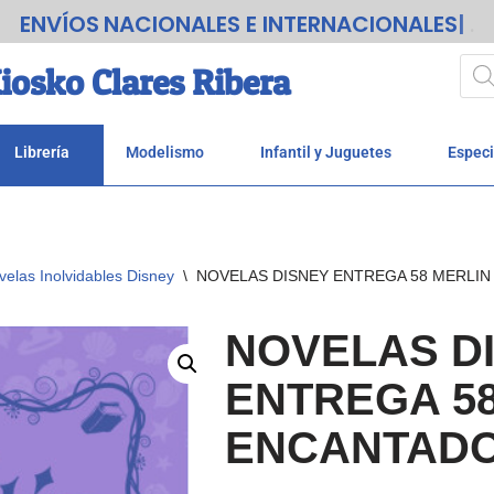
ENVÍOS
NACIONALES E INTERNACIONALES
.
iosko Clares Ribera
Librería
Modelismo
Infantil y Juguetes
Especi
velas Inolvidables Disney
\
NOVELAS DISNEY ENTREGA 58 MERLIN
NOVELAS D
ENTREGA 58
ENCANTAD