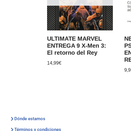
ULTIMATE MARVEL
N
ENTREGA 9 X-Men 3:
P
El retorno del Rey
E
R
14,99
€
9,
Dónde estamos
Términos y condiciones