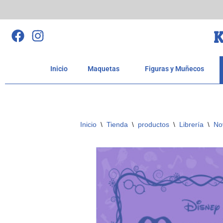
Saltar
K
al
contenido
Inicio
Maquetas
Figuras y Muñecos
Inicio
\
Tienda
\
productos
\
Librería
\
No