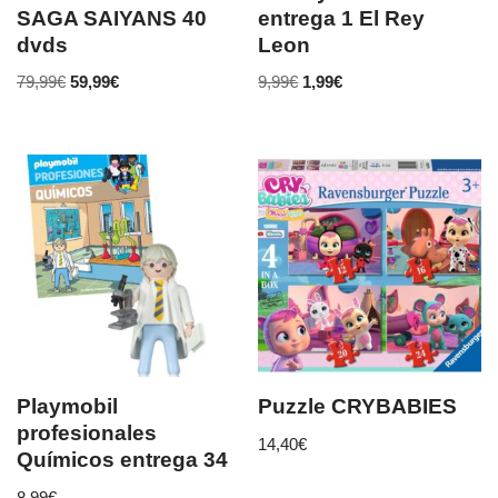
SAGA SAIYANS 40
entrega 1 El Rey
dvds
Leon
79,99
€
59,99
€
9,99
€
1,99
€
Playmobil
Puzzle CRYBABIES
profesionales
14,40
€
Químicos entrega 34
8,99
€