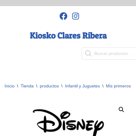
Saltar
al
contenido
Kiosko Clares Ribera
Inicio
\
Tienda
\
productos
\
Infantil y Juguetes
\
Mis primeros a