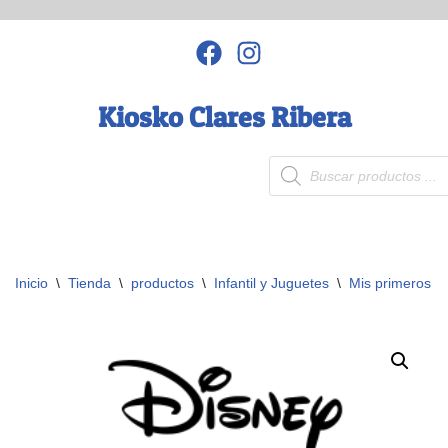
Saltar
al
contenido
Kiosko Clares Ribera
Inicio
\
Tienda
\
productos
\
Infantil y Juguetes
\
Mis primeros a