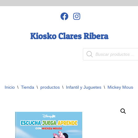
Saltar
al
contenido
Kiosko Clares Ribera
Inicio
\
Tienda
\
productos
\
Infantil y Juguetes
\
Mickey Mouse 