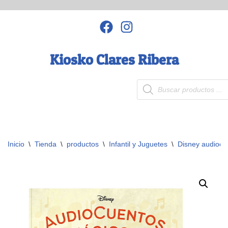
Saltar
al
contenido
Kiosko Clares Ribera
Inicio
\
Tienda
\
productos
\
Infantil y Juguetes
\
Disney audiocu