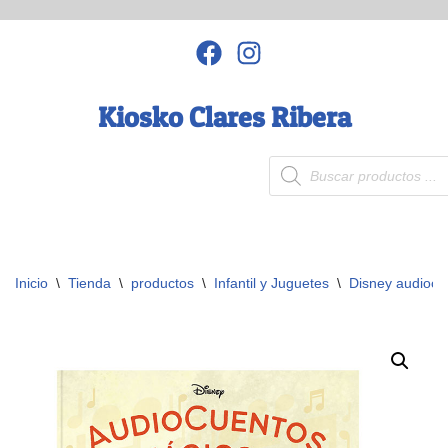
Saltar
al
contenido
Kiosko Clares Ribera
Inicio
\
Tienda
\
productos
\
Infantil y Juguetes
\
Disney audiocu