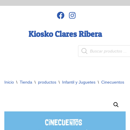
Saltar
al
contenido
Kiosko Clares Ribera
Inicio
\
Tienda
\
productos
\
Infantil y Juguetes
\
Cinecuentos
\