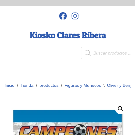
Saltar
al
contenido
Kiosko Clares Ribera
Inicio
\
Tienda
\
productos
\
Figuras y Muñecos
\
Oliver y Benji