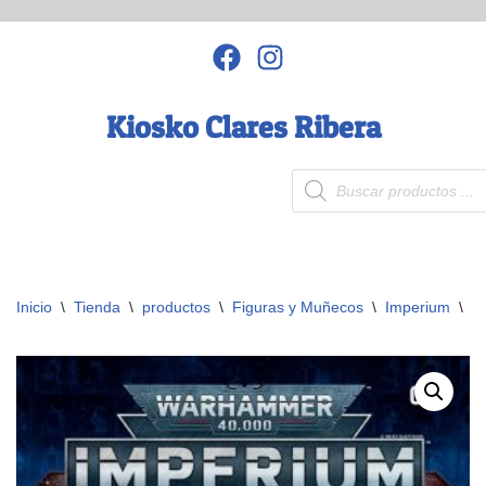
Saltar
al
contenido
Kiosko Clares Ribera
Inicio
\
Tienda
\
productos
\
Figuras y Muñecos
\
Imperium
\
I