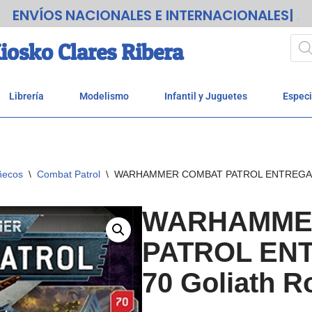
ENVÍOS
.
iosko Clares Ribera
Librería
Modelismo
Infantil y Juguetes
Especi
ñecos
\
Combat Patrol
\
WARHAMMER COMBAT PATROL ENTREGAS 69
WARHAMME
PATROL ENT
70 Goliath R