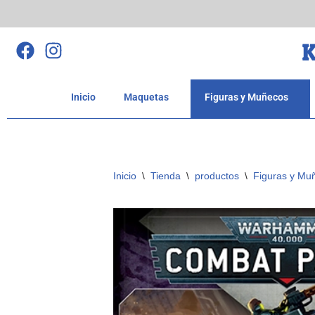
Saltar
K
al
contenido
Inicio
Maquetas
Figuras y Muñecos
Inicio
\
Tienda
\
productos
\
Figuras y Mu