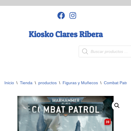
Saltar
al
contenido
Kiosko Clares Ribera
Inicio
\
Tienda
\
productos
\
Figuras y Muñecos
\
Combat Patrol