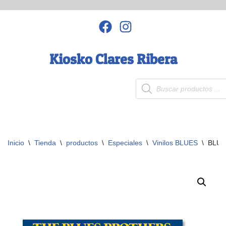
Saltar
al
contenido
Kiosko Clares Ribera
Inicio
\
Tienda
\
productos
\
Especiales
\
Vinilos BLUES
\
BLUE