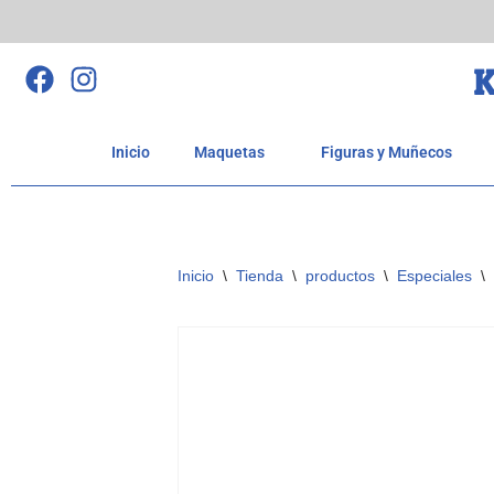
Saltar
K
al
contenido
Inicio
Maquetas
Figuras y Muñecos
Inicio
\
Tienda
\
productos
\
Especiales
\