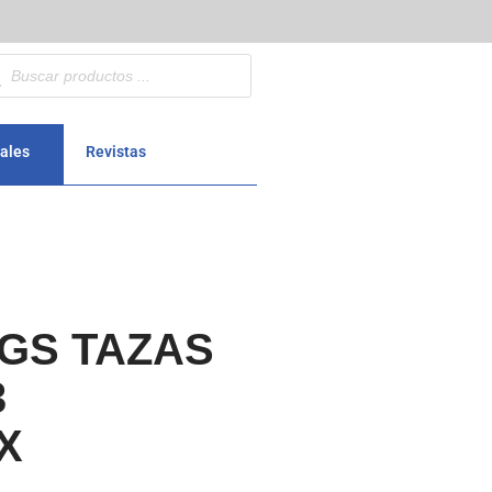
ales
Revistas
GS TAZAS
3
X