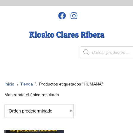
Saltar
al
contenido
Kiosko Clares Ribera
Inicio
\
Tienda
\
Productos etiquetados “HUMANA”
Mostrando el único resultado