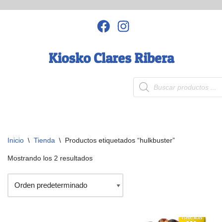
Saltar
al
contenido
Kiosko Clares Ribera
Inicio
\
Tienda
\
Productos etiquetados “hulkbuster”
Mostrando los 2 resultados