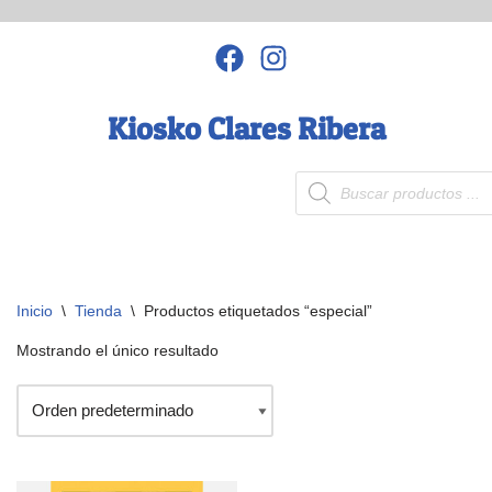
Saltar
al
contenido
Kiosko Clares Ribera
Inicio
\
Tienda
\
Productos etiquetados “especial”
Mostrando el único resultado