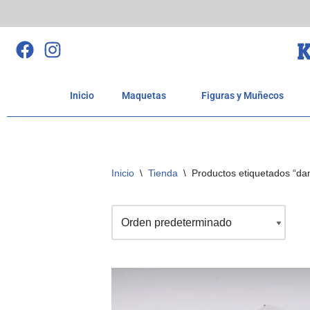
Saltar
K
al
contenido
Inicio
Maquetas
Figuras y Muñecos
Inicio
\
Tienda
\
Productos etiquetados “da