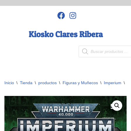
Saltar
al
contenido
Kiosko Clares Ribera
Inicio
\
Tienda
\
productos
\
Figuras y Muñecos
\
Imperium
\
W